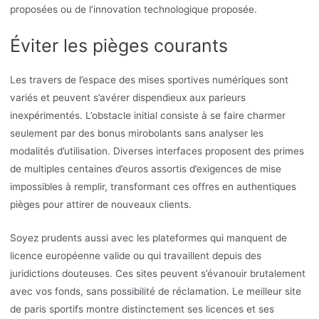
proposées ou de l’innovation technologique proposée.
Éviter les pièges courants
Les travers de l’espace des mises sportives numériques sont
variés et peuvent s’avérer dispendieux aux parieurs
inexpérimentés. L’obstacle initial consiste à se faire charmer
seulement par des bonus mirobolants sans analyser les
modalités d’utilisation. Diverses interfaces proposent des primes
de multiples centaines d’euros assortis d’exigences de mise
impossibles à remplir, transformant ces offres en authentiques
pièges pour attirer de nouveaux clients.
Soyez prudents aussi avec les plateformes qui manquent de
licence européenne valide ou qui travaillent depuis des
juridictions douteuses. Ces sites peuvent s’évanouir brutalement
avec vos fonds, sans possibilité de réclamation. Le meilleur site
de paris sportifs montre distinctement ses licences et ses