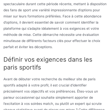
spectaculaire durant cette période récente, mettant à disposition
des fans de sport une variété impressionnante d’options pour
miser sur leurs formations préférées. Face à cette abondance
d’options, il devient essentiel de savoir comment identifier la
plateforme qui s’adapte idéalement à vos exigences et votre
méthode de mise. Cette démarche nécessite une évaluation
minutieuse de différents facteurs clés pour effectuer le choix
parfait et éviter les déceptions.
Définir vos exigences dans les
paris sportifs
Avant de débuter votre recherche du meilleur site de paris
sportifs adapté à votre profil, il est crucial d’identifier
précisément vos objectifs et vos préférences. Êtes-vous un
parieur occasionnel qui souhaite simplement apporter de
l’excitation à vos soirées match, ou plutôt un expert qui scrute
chaque statistique avant de placer ses mises ? Cette différence