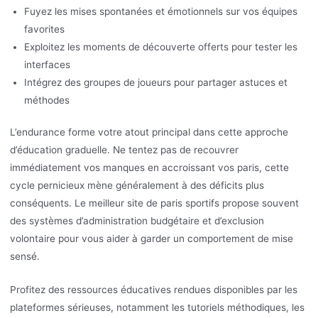
Fuyez les mises spontanées et émotionnels sur vos équipes
favorites
Exploitez les moments de découverte offerts pour tester les
interfaces
Intégrez des groupes de joueurs pour partager astuces et
méthodes
L’endurance forme votre atout principal dans cette approche
d’éducation graduelle. Ne tentez pas de recouvrer
immédiatement vos manques en accroissant vos paris, cette
cycle pernicieux mène généralement à des déficits plus
conséquents. Le meilleur site de paris sportifs propose souvent
des systèmes d’administration budgétaire et d’exclusion
volontaire pour vous aider à garder un comportement de mise
sensé.
Profitez des ressources éducatives rendues disponibles par les
plateformes sérieuses, notamment les tutoriels méthodiques, les