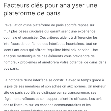
Facteurs clés pour analyser une
plateforme de paris
L’évaluation d’une plateforme de paris sportifs repose sur
multiples bases cruciales qui garantissent une expérience
optimale et sécurisée. Ces critères aident à différencier les
interfaces de confiance des interfaces incertaines, tout en
identifiant ceux qui offrent l’équilibre idéal prix-service. Une
analyse méthodique de ces éléments vous préviendra de
nombreux problèmes et améliorera votre potentiel de gains dans
vos paris.
La notoriété d’une interface se construit avec le temps grâce à
la joie de ses membres et son adhésion aux normes. Un meilleur
site de paris sportifs se distingue par sa transparence, ses
règlements véloces et son support clientèle efficace. Les avis
des utilisateurs sur les espaces communautaires et les
interfaces d’appréciation constituent un gisement de