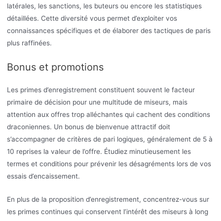
latérales, les sanctions, les buteurs ou encore les statistiques
détaillées. Cette diversité vous permet d’exploiter vos
connaissances spécifiques et de élaborer des tactiques de paris
plus raffinées.
Bonus et promotions
Les primes d’enregistrement constituent souvent le facteur
primaire de décision pour une multitude de miseurs, mais
attention aux offres trop alléchantes qui cachent des conditions
draconiennes. Un bonus de bienvenue attractif doit
s’accompagner de critères de pari logiques, généralement de 5 à
10 reprises la valeur de l’offre. Étudiez minutieusement les
termes et conditions pour prévenir les désagréments lors de vos
essais d’encaissement.
En plus de la proposition d’enregistrement, concentrez-vous sur
les primes continues qui conservent l’intérêt des miseurs à long