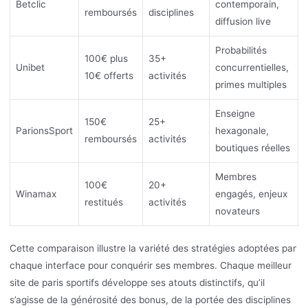
Betclic
contemporain,
remboursés
disciplines
diffusion live
Probabilités
100€ plus
35+
Unibet
concurrentielles,
10€ offerts
activités
primes multiples
Enseigne
150€
25+
ParionsSport
hexagonale,
remboursés
activités
boutiques réelles
Membres
100€
20+
Winamax
engagés, enjeux
restitués
activités
novateurs
Cette comparaison illustre la variété des stratégies adoptées par
chaque interface pour conquérir ses membres. Chaque meilleur
site de paris sportifs développe ses atouts distinctifs, qu’il
s’agisse de la générosité des bonus, de la portée des disciplines