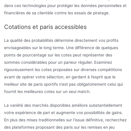
dans ces technologies pour protéger les données personnelles et
financières de sa clientèle contre les essais de piratage.
Cotations et paris accessibles
La qualité des probabilités détermine directement vos profits
envisageables sur le long terme. Une différence de quelques
points de pourcentage sur les cotes peut représenter des
sommes considérables pour un parieur régulier. Examinez
rigoureusement les cotes proposées sur diverses compétitions
avant de opérer votre sélection, en gardant à l’esprit que le
meilleur site de paris sportifs n’est pas obligatoirement celui qui
fournit les meilleures cotes sur un seul match.
La variété des marchés disponibles améliore substantiellement
votre expérience de pari et augmente vos possibilités de gains.
En plus des mises traditionnelles sur l’issue définitive, recherchez
des plateformes proposant des paris sur les remises en jeu