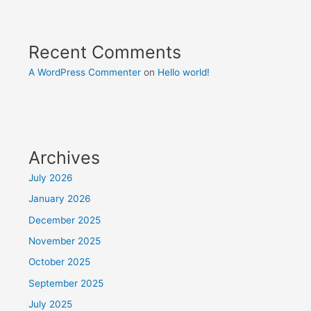
Recent Comments
A WordPress Commenter
on
Hello world!
Archives
July 2026
January 2026
December 2025
November 2025
October 2025
September 2025
July 2025