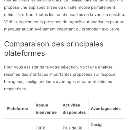
propose une app spécialisée ou un site mobile parfaitement
optimisé, offrant toutes les fonctionnalités de la version desktop.
Vérifiez également la présence de rappels automatiques pour ne
manquer aucun événement important ou promotion exclusive.
Comparaison des principales
plateformes
Pour vous assister dans votre sélection, voici une analyse
résumée des interfaces importantes proposées sur l’espace
hexagonal, soulignant leurs avantages et caractéristiques
respectives.
Bonus
Activités
Plateforme
Avantages clés
bienvenue
disponibles
Design
100€
Plus de 30