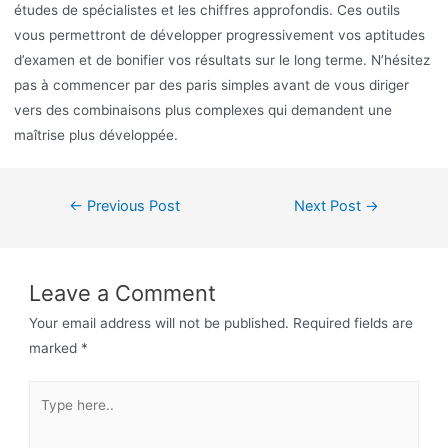
études de spécialistes et les chiffres approfondis. Ces outils
vous permettront de développer progressivement vos aptitudes
d’examen et de bonifier vos résultats sur le long terme. N’hésitez
pas à commencer par des paris simples avant de vous diriger
vers des combinaisons plus complexes qui demandent une
maîtrise plus développée.
←
Previous Post
Next Post
→
Leave a Comment
Your email address will not be published.
Required fields are
marked
*