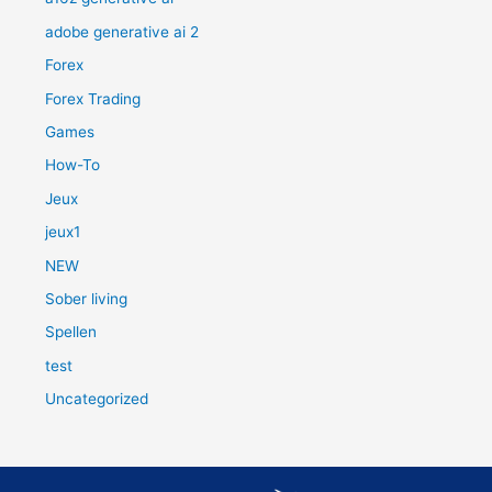
adobe generative ai 2
Forex
Forex Trading
Games
How-To
Jeux
jeux1
NEW
Sober living
Spellen
test
Uncategorized