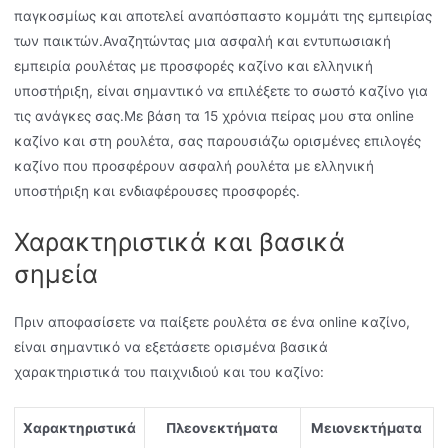
παγκοσμίως και αποτελεί αναπόσπαστο κομμάτι της εμπειρίας
των παικτών.Αναζητώντας μια ασφαλή και εντυπωσιακή
εμπειρία ρουλέτας με προσφορές καζίνο και ελληνική
υποστήριξη, είναι σημαντικό να επιλέξετε το σωστό καζίνο για
τις ανάγκες σας.Με βάση τα 15 χρόνια πείρας μου στα online
καζίνο και
στη ρουλέτα, σας παρουσιάζω ορισμένες επιλογές
καζίνο που προσφέρουν ασφαλή ρουλέτα με ελληνική
υποστήριξη και ενδιαφέρουσες προσφορές.
Χαρακτηριστικά και βασικά
σημεία
Πριν αποφασίσετε να παίξετε ρουλέτα σε ένα online καζίνο,
είναι σημαντικό να εξετάσετε ορισμένα βασικά
χαρακτηριστικά του παιχνιδιού και του καζίνο:
Χαρακτηριστικά
Πλεονεκτήματα
Μειονεκτήματα