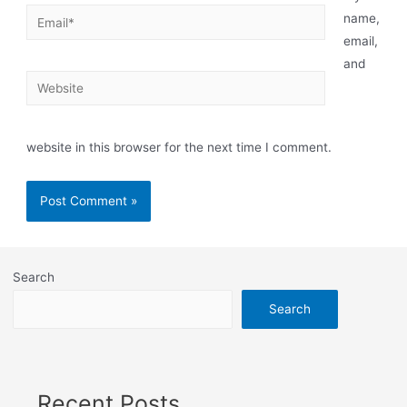
name,
email,
and
website in this browser for the next time I comment.
Search
Search
Recent Posts