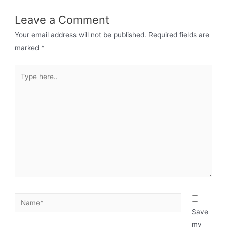
Leave a Comment
Your email address will not be published.
Required fields are
marked
*
Save
my