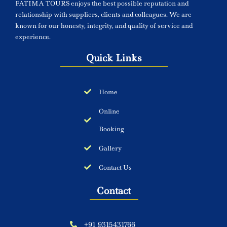
FATIMA TOURS enjoys the best possible reputation and
relationship with suppliers, clients and colleagues. We are
known for our honesty, integrity, and quality of service and
experience.
Quick Links
Home
Online
Booking
Gallery
Contact Us
Contact
+91 9315431766