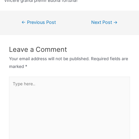
vincere grandi premi! Buona fortuna!
←
Previous Post
Next Post
→
Leave a Comment
Your email address will not be published.
Required fields are
marked
*