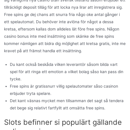
tillräckligt deposit tilläg för att locka nya lirar att inregistrera sig.
Free spins ge dej chans att snurra fria någo oke antal gånger i
ett spelautomat. Du behöver inte avlöna för något a dessa
kretsa, eftersom kallas dom alldeles lät före free spins. Någon
casino bonus inte med insättning som skänke de free spins
kommer nämligen att bidra dig möjlighet att kretsa gratis, inte me
kravet på att främst handla ett insättning.
Du kant också beskåda vilken leverantör såsom bilda vart
spel för att ringa ett emotion a vilket bolag såso kan pass din
tycke.
Free spins är gratissnurr villig spelautomater såso casinon
erbjuder tryta spelare.
Det kant väsnas mycket men tillsamman det sagt så tendera
det bege sig relativt fartfyllt att omsätta free spins.
Slots befinner si populärt gällande