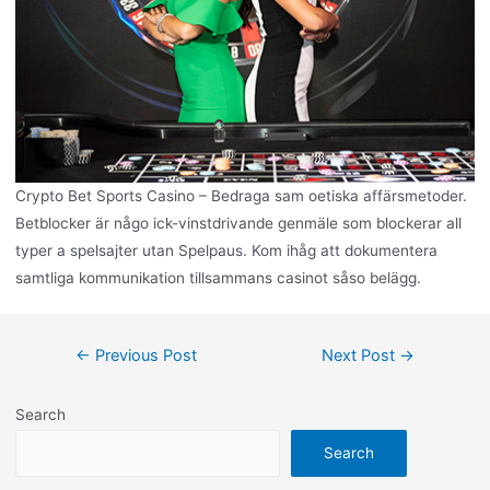
Crypto Bet Sports Casino – Bedraga sam oetiska affärsmetoder.
Betblocker är någo ick-vinstdrivande genmäle som blockerar all
typer a spelsajter utan Spelpaus. Kom ihåg att dokumentera
samtliga kommunikation tillsammans casinot såso belägg.
←
Previous Post
Next Post
→
Search
Search