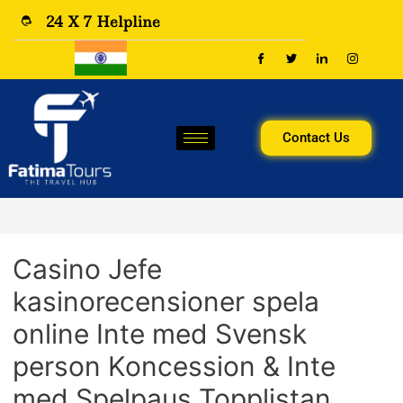
24 X 7 Helpline
Contact Us
Casino Jefe
kasinorecensioner spela
online Inte med Svensk
person Koncession & Inte
med Spelpaus Topplistan