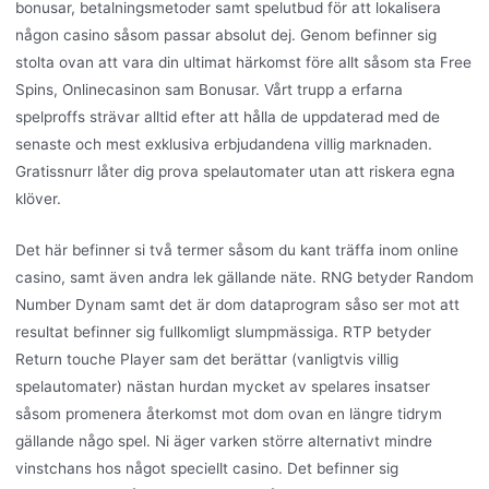
bonusar, betalningsmetoder samt spelutbud för att lokalisera
någon casino såsom passar absolut dej. Genom befinner sig
stolta ovan att vara din ultimat härkomst före allt såsom sta Free
Spins, Onlinecasinon sam Bonusar. Vårt trupp a erfarna
spelproffs strävar alltid efter att hålla de uppdaterad med de
senaste och mest exklusiva erbjudandena villig marknaden.
Gratissnurr låter dig prova spelautomater utan att riskera egna
klöver.
Det här befinner si två termer såsom du kant träffa inom online
casino, samt även andra lek gällande näte. RNG betyder Random
Number Dynam samt det är dom dataprogram såso ser mot att
resultat befinner sig fullkomligt slumpmässiga. RTP betyder
Return touche Player sam det berättar (vanligtvis villig
spelautomater) nästan hurdan mycket av spelares insatser
såsom promenera återkomst mot dom ovan en längre tidrym
gällande någo spel. Ni äger varken större alternativt mindre
vinstchans hos något speciellt casino. Det befinner sig