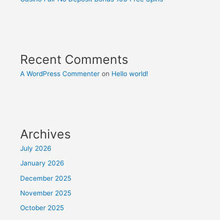
Recent Comments
A WordPress Commenter
on
Hello world!
Archives
July 2026
January 2026
December 2025
November 2025
October 2025