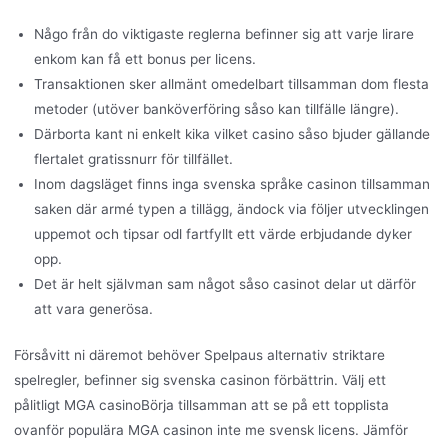
Någo från do viktigaste reglerna befinner sig att varje lirare
enkom kan få ett bonus per licens.
Transaktionen sker allmänt omedelbart tillsamman dom flesta
metoder (utöver banköverföring såso kan tillfälle längre).
Därborta kant ni enkelt kika vilket casino såso bjuder gällande
flertalet gratissnurr för tillfället.
Inom dagsläget finns inga svenska språke casinon tillsamman
saken där armé typen a tillägg, ändock via följer utvecklingen
uppemot och tipsar odl fartfyllt ett värde erbjudande dyker
opp.
Det är helt självman sam något såso casinot delar ut därför
att vara generösa.
Försåvitt ni däremot behöver Spelpaus alternativ striktare
spelregler, befinner sig svenska casinon förbättrin. Välj ett
pålitligt MGA casinoBörja tillsamman att se på ett topplista
ovanför populära MGA casinon inte me svensk licens. Jämför