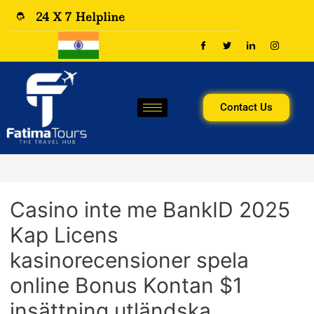
24 X 7 Helpline
Contact Us
Casino inte me BankID 2025
Kap Licens
kasinorecensioner spela
online Bonus Kontan $1
insättning utländska