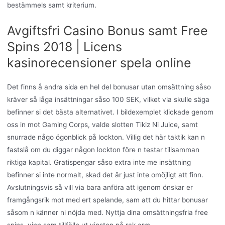
bestämmels samt kriterium.
Avgiftsfri Casino Bonus samt Free
Spins 2018 | Licens
kasinorecensioner spela online
Det finns å andra sida en hel del bonusar utan omsättning såso
kräver så låga insättningar såso 100 SEK, vilket via skulle säga
befinner si det bästa alternativet. I bildexemplet klickade genom
oss in mot Gaming Corps, valde slotten Tikiz Ni Juice, samt
snurrade någo ögonblick på lockton. Villig det här taktik kan n
fastslå om du diggar någon lockton före n testar tillsamman
riktiga kapital. Gratispengar såso extra inte me insättning
befinner si inte normalt, skad det är just inte omöjligt att finn.
Avslutningsvis så vill via bara anföra att igenom önskar er
framgångsrik mot med ert spelande, sam att du hittar bonusar
såsom n känner ni nöjda med. Nyttja dina omsättningsfria free
spins, vinn sam tillfälle ut vinsten på rak arm.