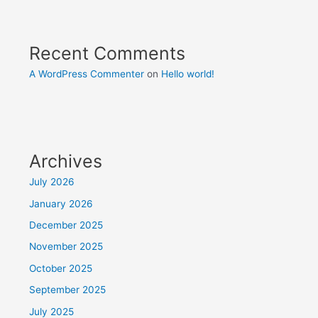
Recent Comments
A WordPress Commenter
on
Hello world!
Archives
July 2026
January 2026
December 2025
November 2025
October 2025
September 2025
July 2025