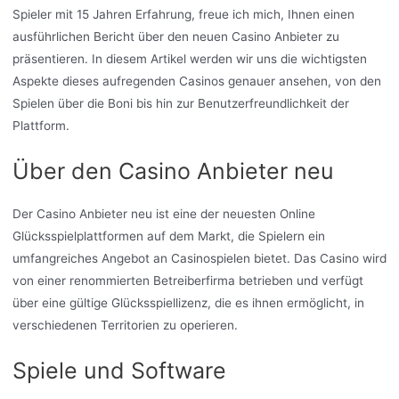
Spieler mit 15 Jahren Erfahrung, freue ich mich, Ihnen einen
ausführlichen Bericht über den neuen Casino Anbieter zu
präsentieren. In diesem Artikel werden wir uns die wichtigsten
Aspekte dieses aufregenden Casinos genauer ansehen, von den
Spielen über die Boni bis hin zur Benutzerfreundlichkeit
der
Plattform.
Über den Casino Anbieter neu
Der Casino Anbieter neu ist eine der neuesten Online
Glücksspielplattformen auf dem Markt, die Spielern ein
umfangreiches Angebot an Casinospielen bietet. Das Casino wird
von einer renommierten Betreiberfirma betrieben und verfügt
über eine gültige Glücksspiellizenz, die es ihnen ermöglicht, in
verschiedenen Territorien zu operieren.
Spiele und Software