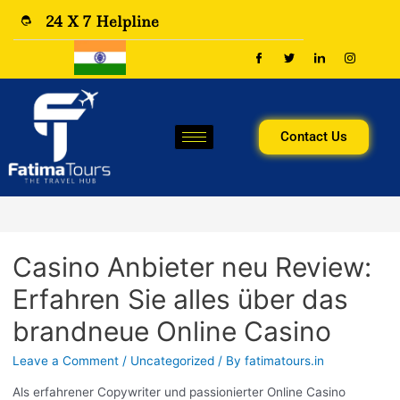
24 X 7 Helpline
Contact Us
Casino Anbieter neu Review:
Erfahren Sie alles über das
brandneue Online Casino
Leave a Comment
/
Uncategorized
/ By
fatimatours.in
Als erfahrener Copywriter und passionierter Online Casino