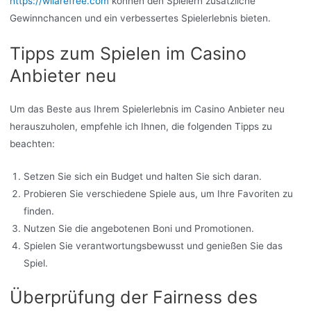
https://wiiarefree.com
können den Spielern zusätzliche
Gewinnchancen und ein verbessertes Spielerlebnis bieten.
Tipps zum Spielen im Casino
Anbieter neu
Um das Beste aus Ihrem Spielerlebnis im Casino Anbieter neu
herauszuholen, empfehle ich Ihnen, die folgenden Tipps zu
beachten:
Setzen Sie sich ein Budget und halten Sie sich daran.
Probieren Sie verschiedene Spiele aus, um Ihre Favoriten zu
finden.
Nutzen Sie die angebotenen Boni und Promotionen.
Spielen Sie verantwortungsbewusst und genießen Sie das
Spiel.
Überprüfung der Fairness des