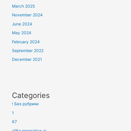
March 2025
November 2024
June 2024
May 2024
February 2024
September 2022
December 2021
Categories
! Без рубрики
1
67
a16z generative ai