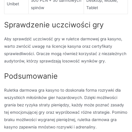
500 PLN + 50 darmowych
Desktop, Mobile,
Unibet
spinów
Tablet
Sprawdzenie uczciwości gry
Aby sprawdzić uczciwość gry w ruletce darmowej gra kasyno,
warto zwrócić uwagę na licencje kasyna oraz certyfikaty
sprawiedliwości. Gracze mogą również korzystać z niezależnych
audytorów, którzy sprawdzają losowość wyników gry.
Podsumowanie
Ruletka darmowa gra kasyno to doskonała forma rozrywki dla
wszystkich miłośników gier hazardowych. Dzięki możliwości
grania bez ryzyka straty pieniędzy, każdy może poznać zasady
tej emocjonującej gry oraz wypróbować różne strategie. Pomimo
braku możliwości wygranej pieniężnej, ruletka darmowa gra
kasyno zapewnia mnóstwo rozrywki i adrenaliny.