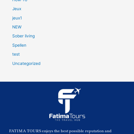
Jeux
jeux1
NEW
Sober living
Spellen
test
Uncategorized
FATIMA TOURS enjoys the best possible reputation and