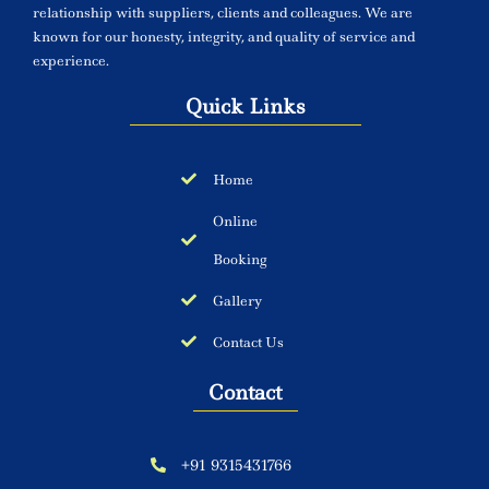
relationship with suppliers, clients and colleagues. We are
known for our honesty, integrity, and quality of service and
experience.
Quick Links
Home
Online
Booking
Gallery
Contact Us
Contact
+91 9315431766