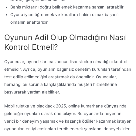
Bahis miktarını doğru belirlemek kazanma şansını artırabilir
Oyunu iyice öğrenmek ve kurallara hakim olmak başarılı
olmanın anahtarıdır
Oyunun Adil Olup Olmadığını Nasıl
Kontrol Etmeli?
Oyuncular, oynadıkları casinonun lisanslı olup olmadığını kontrol
etmelidir. Ayrıca, oyunların bağımsız denetim kurumları tarafından
test edilip edilmediğini araştırmak da önemlidir. Oyuncular,
herhangi bir sorunla karşılaştıklarında müşteri hizmetlerine
başvurarak yardım alabilirler.
Mobil ruletka ve blackjack 2025, online kumarhane dünyasında
geleceğin oyunları olarak öne çıkıyor. Bu oyunlarda heyecan
verici bir deneyim yaşamak ve kazançlı ödüller kazanmak isteyen
oyuncular, en iyi casinoları tercih ederek şanslarını deneyebilirler.