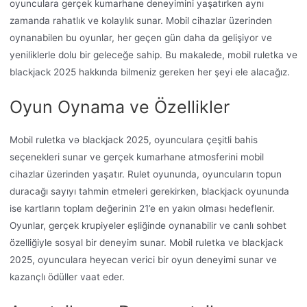
oyunculara gerçek kumarhane deneyimini yaşatırken aynı
zamanda rahatlık ve kolaylık sunar. Mobil cihazlar üzerinden
oynanabilen bu oyunlar, her geçen gün daha da gelişiyor ve
yeniliklerle dolu bir geleceğe sahip. Bu makalede,
mobil ruletka ve
blackjack 2025 hakkında bilmeniz gereken her şeyi ele alacağız.
Oyun Oynama ve Özellikler
Mobil ruletka və blackjack 2025, oyunculara çeşitli bahis
seçenekleri sunar ve gerçek kumarhane atmosferini mobil
cihazlar üzerinden yaşatır. Rulet oyununda, oyuncuların topun
duracağı sayıyı tahmin etmeleri gerekirken, blackjack oyununda
ise kartların toplam değerinin 21’e en yakın olması hedeflenir.
Oyunlar, gerçek krupiyeler eşliğinde oynanabilir ve canlı sohbet
özelliğiyle sosyal bir deneyim sunar. Mobil ruletka ve blackjack
2025, oyunculara heyecan verici bir oyun deneyimi sunar ve
kazançlı ödüller vaat eder.