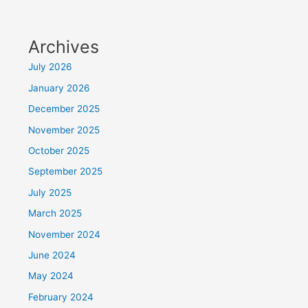
Archives
July 2026
January 2026
December 2025
November 2025
October 2025
September 2025
July 2025
March 2025
November 2024
June 2024
May 2024
February 2024