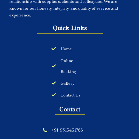
relationship with suppliers, clients and colleagues. We are
known for our honesty, integrity, and quality of service and
experience.
Quick Links
Home
Online
Booking
Gallery
Contact Us
Contact
+91 9315431766