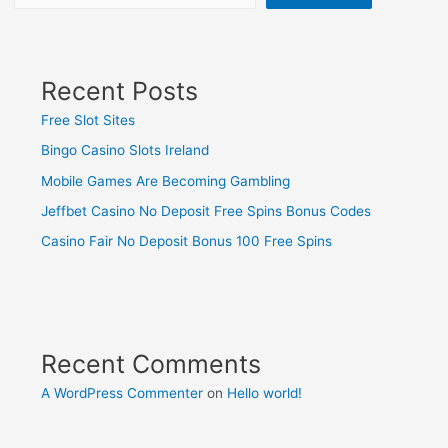
Recent Posts
Free Slot Sites
Bingo Casino Slots Ireland
Mobile Games Are Becoming Gambling
Jeffbet Casino No Deposit Free Spins Bonus Codes
Casino Fair No Deposit Bonus 100 Free Spins
Recent Comments
A WordPress Commenter
on
Hello world!