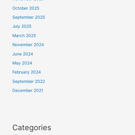
October 2025
September 2025
July 2025
March 2025
November 2024
June 2024
May 2024
February 2024
September 2022
December 2021
Categories