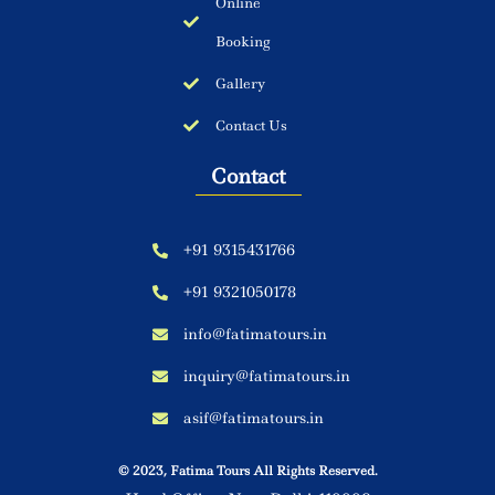
Online
Booking
Gallery
Contact Us
Contact
+91 9315431766
+91 9321050178
info@fatimatours.in
inquiry@fatimatours.in
asif@fatimatours.in
© 2023, Fatima Tours All Rights Reserved.