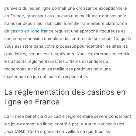
L’univers du jeu en ligne connaît une croissance exceptionnelle
en France, proposant aux joueurs une multitude d’options pour
s’amuser depuis leur domicile. Identifier la meilleure plateforme
de
casino en ligne france
requiert une approche rigoureuse et
une compréhension complète des critères de sélection. Ce guide
vous assistera dans votre processus pour identifier les sites les
plus fiables, sécurisés et captivants. Nous explorerons ensemble
les aspects réglementaires, les critères essentielles à
rechercher, ainsi que les meilleures pratiques pour une
expérience de jeu optimale et responsable.
La réglementation des casinos en
ligne en France
La France bénéficie d’un cadre réglementaire sévère concernant
les jeux d’argent en ligne, contrôlé par l’Autorité Nationale des
Jeux (ANJ). Cette organisation veille à ce que tous les