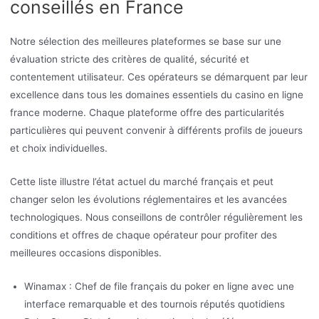
conseillés en France
Notre sélection des meilleures plateformes se base sur une
évaluation stricte des critères de qualité, sécurité et
contentement utilisateur. Ces opérateurs se démarquent par leur
excellence dans tous les domaines essentiels du casino en ligne
france moderne. Chaque plateforme offre des particularités
particulières qui peuvent convenir à différents profils de joueurs
et choix individuelles.
Cette liste illustre l’état actuel du marché français et peut
changer selon les évolutions réglementaires et les avancées
technologiques. Nous conseillons de contrôler régulièrement les
conditions et offres de chaque opérateur pour profiter des
meilleures occasions disponibles.
Winamax : Chef de file français du poker en ligne avec une
interface remarquable et des tournois réputés quotidiens