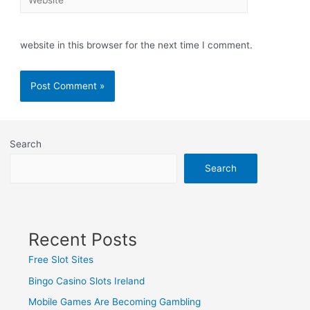
website in this browser for the next time I comment.
Search
Search
Recent Posts
Free Slot Sites
Bingo Casino Slots Ireland
Mobile Games Are Becoming Gambling