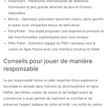
PokerStars : Plateforme internationale de référence
fournissant la plus grande diversité de jeux et formats
disponibles
Betclic : Opérateur polyvalent associant casino, paris sportifs
et poker avec d’superbes bonus de bienvenue
PartyPoker : Site établi proposant une expérience premium et
des fonctionnalités sophistiquées pour tous niveaux
PMU Poker : Extension logique du PMU classique vers le
casino en ligne france avec une interface intuitive et fiable
Conseils pour jouer de manière
responsable
Le jeu responsable forme un pilier essentiel d’une expérience
favorable et durable dans l’univers du divertissement en ligne.
Définir des limites claires de temps et de budget avant de
commencer à jouer permet de maintenir le contrôle et de
préserver l’aspect ludique de cette activité. Les outils de casino