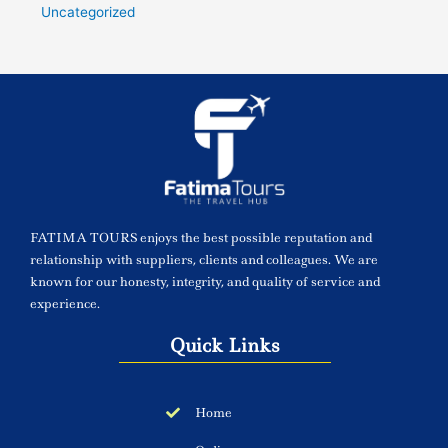
Uncategorized
FATIMA TOURS enjoys the best possible reputation and
relationship with suppliers, clients and colleagues. We are
known for our honesty, integrity, and quality of service and
experience.
Quick Links
Home