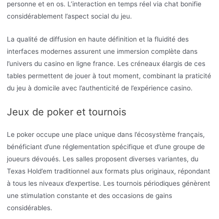
personne et en os. L’interaction en temps réel via chat bonifie
considérablement l’aspect social du jeu.
La qualité de diffusion en haute définition et la fluidité des
interfaces modernes assurent une immersion complète dans
l’univers du casino en ligne france. Les créneaux élargis de ces
tables permettent de jouer à tout moment, combinant la praticité
du jeu à domicile avec l’authenticité de l’expérience casino.
Jeux de poker et tournois
Le poker occupe une place unique dans l’écosystème français,
bénéficiant d’une réglementation spécifique et d’une groupe de
joueurs dévoués. Les salles proposent diverses variantes, du
Texas Hold’em traditionnel aux formats plus originaux, répondant
à tous les niveaux d’expertise. Les tournois périodiques génèrent
une stimulation constante et des occasions de gains
considérables.