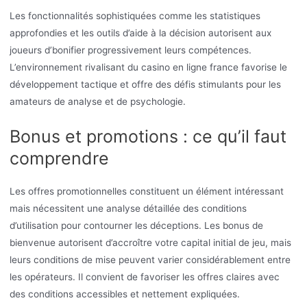
Les fonctionnalités sophistiquées comme les statistiques
approfondies et les outils d’aide à la décision autorisent aux
joueurs d’bonifier progressivement leurs compétences.
L’environnement rivalisant du casino en ligne france favorise le
développement tactique et offre des défis stimulants pour les
amateurs de analyse et de psychologie.
Bonus et promotions : ce qu’il faut
comprendre
Les offres promotionnelles constituent un élément intéressant
mais nécessitent une analyse détaillée des conditions
d’utilisation pour contourner les déceptions. Les bonus de
bienvenue autorisent d’accroître votre capital initial de jeu, mais
leurs conditions de mise peuvent varier considérablement entre
les opérateurs. Il convient de favoriser les offres claires avec
des conditions accessibles et nettement expliquées.