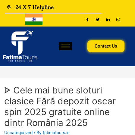
24 X 7 Helpline
Contact Us
ᗎ Cele mai bune sloturi
clasice Fără depozit oscar
spin 2025 gratuite online
dintr România 2025
Uncategorized
/ By
fatimatours.in