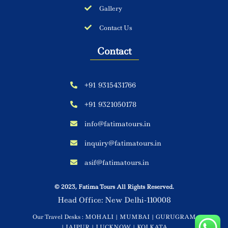
Gallery
Contact Us
Contact
+91 9315431766
+91 9321050178
info@fatimatours.in
inquiry@fatimatours.in
asif@fatimatours.in
© 2023, Fatima Tours All Rights Reserved.
Head Office: New Delhi-110008
Our Travel Desks : MOHALI | MUMBAI | GURUGRAM
| JAIPUR | LUCKNOW | KOLKATA