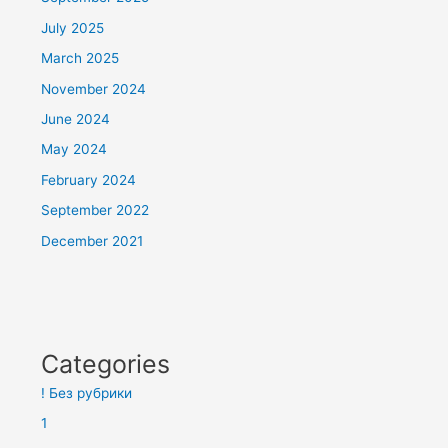
July 2025
March 2025
November 2024
June 2024
May 2024
February 2024
September 2022
December 2021
Categories
! Без рубрики
1