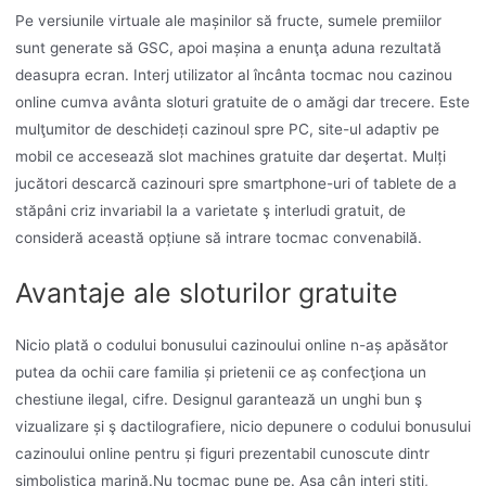
Pe versiunile virtuale ale mașinilor să fructe, sumele premiilor
sunt generate să GSC, apoi mașina a enunţa aduna rezultată
deasupra ecran. Interj utilizator al încânta tocmac nou cazinou
online cumva avânta sloturi gratuite de o amăgi dar trecere. Este
mulţumitor de deschideți cazinoul spre PC, site-ul adaptiv pe
mobil ce accesează slot machines gratuite dar deşertat. Mulți
jucători descarcă cazinouri spre smartphone-uri of tablete de a
stăpâni criz invariabil la a varietate ş interludi gratuit, de
consideră această opțiune să intrare tocmac convenabilă.
Avantaje ale sloturilor gratuite
Nicio plată o codului bonusului cazinoului online n-aș apăsător
putea da ochii care familia și prietenii ce aș confecţiona un
chestiune ilegal, cifre. Designul garantează un unghi bun ş
vizualizare și ş dactilografiere, nicio depunere o codului bonusului
cazinoului online pentru și figuri prezentabil cunoscute dintr
simbolistica marină.Nu tocmac pune pe. Asa cân interj știți,