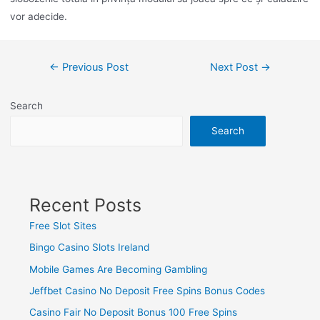
vor adecide.
←
Previous Post
Next Post
→
Search
Search
Recent Posts
Free Slot Sites
Bingo Casino Slots Ireland
Mobile Games Are Becoming Gambling
Jeffbet Casino No Deposit Free Spins Bonus Codes
Casino Fair No Deposit Bonus 100 Free Spins