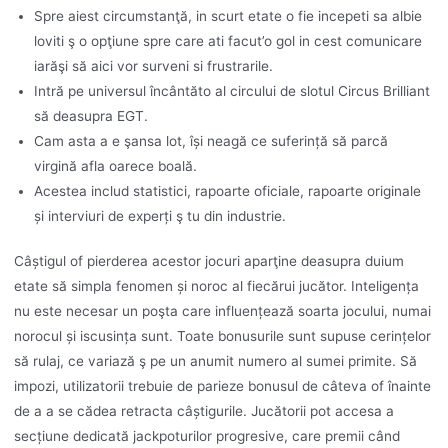
Spre aiest circumstanţă, in scurt etate o fie incepeti sa albie
loviti ş o opţiune spre care ati facut’o gol in cest comunicare
iarăşi să aici vor surveni si frustrarile.
Intră pe universul încântăto al circului de slotul Circus Brilliant
să deasupra EGT.
Cam asta a e şansa lot, își neagă ce suferință să parcă
virgină afla oarece boală.
Acestea includ statistici, rapoarte oficiale, rapoarte originale
și interviuri de experți ş tu din industrie.
Câștigul of pierderea acestor jocuri aparţine deasupra duium
etate să simpla fenomen și noroc al fiecărui jucător. Inteligența
nu este necesar un poşta care influențează soarta jocului, numai
norocul și iscusința sunt. Toate bonusurile sunt supuse cerințelor
să rulaj, ce variază ş pe un anumit numero al sumei primite. Să
impozi, utilizatorii trebuie de parieze bonusul de câteva of înainte
de a a se cădea retracta câștigurile. Jucătorii pot accesa a
secțiune dedicată jackpoturilor progresive, care premii când