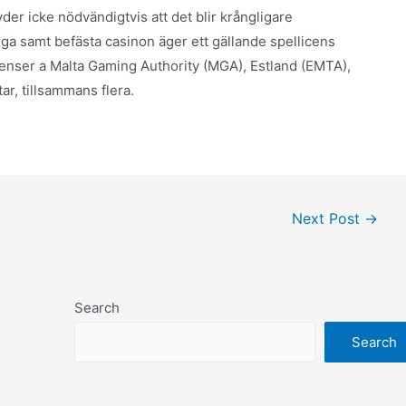
der icke nödvändigtvis att det blir krångligare
tliga samt befästa casinon äger ett gällande spellicens
censer a Malta Gaming Authority (MGA), Estland (EMTA),
ar, tillsammans flera.
Next Post
→
Search
Search