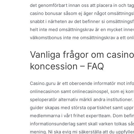
det genomförbart innan oss att placera in och tag
casino bonusar såsom ej äger något omsättningskra
snabbt i närheten av det befinner si omsättningsf
helt inte med omsättningskrav är en mycket innev
välkomstbonus inte me omsättningskrav a ett onlin
Vanliga frågor om casin
koncession – FAQ
Casino.guru är ett oberoende informatör mot info
onlinecasinon samt onlinecasinospel, som ej kont
speloperatör alternativ märkli andra institutioner
guider skapas med största opartiskhet samt uppr
medlemmarna i vårt frihet expertteam. Dom befi
informationsunderlag samt skall varken tolkas såso
mening. Ni ska evig mi säkerställa att du uppfyller 