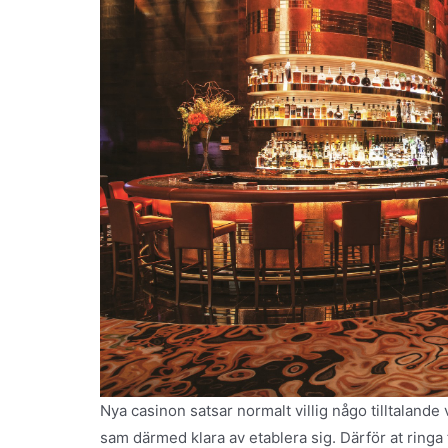
Nya casinon satsar normalt villig någo tilltalande v
sam därmed klara av etablera sig. Därför at ringa 