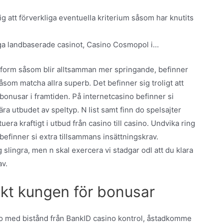
sig att förverkliga eventuella kriterium såsom har knutits
liga landbaserade casinot, Casino Cosmopol i…
pelform såsom blir alltsamman mer springande, befinner
som matcha allra superb. Det befinner sig troligt att
onusar i framtiden. På internetcasino befinner si
ra utbudet av speltyp. N list samt finn do spelsajter
uera kraftigt i utbud från casino till casino. Undvika ring
efinner si extra tillsammans insättningskrav.
slingra, men n skal exercera vi stadgar odl att du klara
av.
ikt kungen för bonusar
åso med bistånd från BankID casino kontrol, åstadkomme