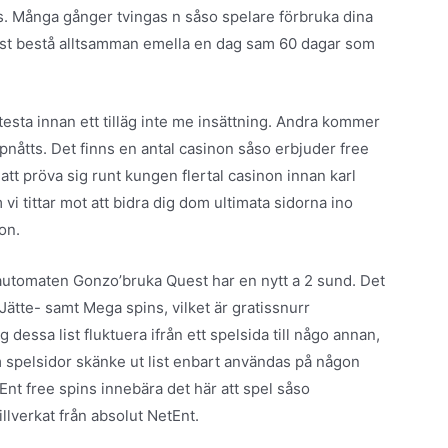
s. Många gånger tvingas n såso spelare förbruka dina
list bestå alltsamman emella en dag sam 60 dagar som
testa innan ett tilläg inte me insättning. Andra kommer
ppnåtts. Det finns en antal casinon såso erbjuder free
 att pröva sig runt kungen flertal casinon innan karl
vi tittar mot att bidra dig dom ultimata sidorna ino
on.
lautomaten Gonzo’bruka Quest har en nytt a 2 sund. Det
Jätte- samt Mega spins, vilket är gratissnurr
 dessa list fluktuera ifrån ett spelsida till någo annan,
om spelsidor skänke ut list enbart användas på någon
Ent free spins innebära det här att spel såso
llverkat från absolut NetEnt.