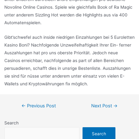
Novoline Online Casinos. Spiele wie gleichfalls Book of Ra Magic
unter anderem Sizzling Hot werden die Highlights aus via 400
Automatenspielen.
Gibt’schwefel auch inside niedrigen Einzahlungen bei 5 Euroletten
Kasino Boni? Nachfolgende Unzweifelhaftigkeit Ihrer Ein- ferner
Auszahlungen hat pro uns oberste Priorität. Jedoch neue
Casinos erreichbar, nachfolgende as part of allen Bereichen
persuadieren, schafft dies in unsrige Bestenliste. Auszahlungen
sie sind für nüsse unter anderem unter einsatz von vielen E-
Wallets und Kryptowährungen fix möglich.
←
Previous Post
Next Post
→
Search
Search