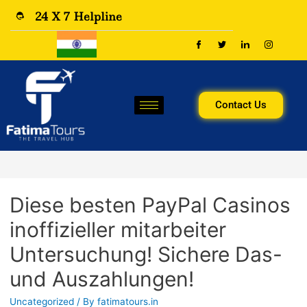
24 X 7 Helpline
Contact Us
Diese besten PayPal Casinos
inoffizieller mitarbeiter
Untersuchung! Sichere Das-
und Auszahlungen!
Uncategorized
/ By
fatimatours.in