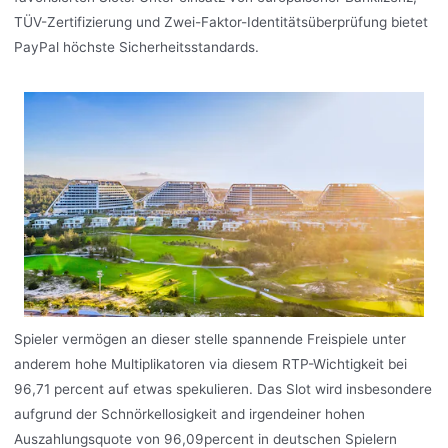
TÜV-Zertifizierung und Zwei-Faktor-Identitätsüberprüfung bietet
PayPal höchste Sicherheitsstandards.
Spieler vermögen an dieser stelle spannende Freispiele unter
anderem hohe Multiplikatoren via diesem RTP-Wichtigkeit bei
96,71 percent auf etwas spekulieren. Das Slot wird insbesondere
aufgrund der Schnörkellosigkeit and irgendeiner hohen
Auszahlungsquote von 96,09percent in deutschen Spielern