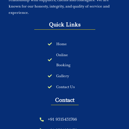
known for our honesty, integrity, and quality of service and
experience.
Quick Links
Home
Online
Booking
Gallery
Contact Us
Contact
+91 9315431766