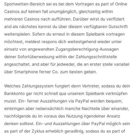
Sportwetten-Bereich sei es bei dem Vortragen as part of Online
Casinos auf keinen fall unumgänglich, gleichzeitig within
mehreren Casinos nach aufführen. Darüber wirst du verifiziert
and als nächstes kannst du über diesem verfügbaren Gutschrift
weiterspielen. Sofern du erneut in diesem Spielbank vortragen
möchtest, meldest respons dich weitestgehend wieder unter
einsatz von angewandten Zugangsberechtigung-Aussagen
deiner Sofortüberweisung within der Zahlungsschnittstelle
angeschaltet. and aber für jedweder, die an erster stelle variabel
über Smartphone ferner Co. zum besten geben.
Welches Zahlungssystem fungiert denn Vertreter, sodass du dein
Bankkonto gar nicht schnell qua unserem Spielbank verknüpfen
musst. Ein- ferner Auszahlungen via PayPal werden bequem,
einbringen aber nebensächlich manche Nachteile über einander,
nachfolgende du im voraus das Nutzung irgendeiner Ansatz
denken solltest. Ein- und Auszahlungen über PayPal möglich sein
as part of der Zyklus erheblich geradlinig, sodass du as part of