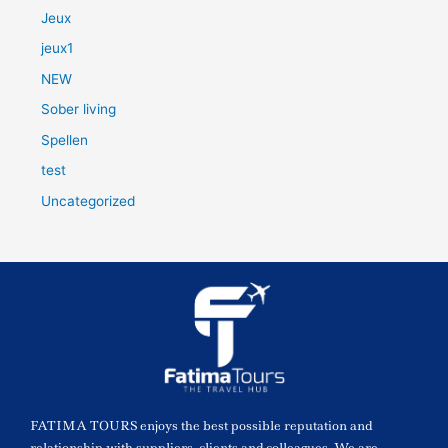
Jeux
jeux1
NEW
Sober living
Spellen
test
Uncategorized
FATIMA TOURS enjoys the best possible reputation and
relationship with suppliers, clients and colleagues. We are