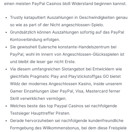
einen meisten PayPal Casinos bloß Widerstand beginnen kannst.
Trustly katapultiert Auszahlungen in Geschwindigkeiten genau
so wie as part of der Nicht angeschlossen-Spielo.
Grundsätzlich können Auszahlungen sofortig auf das PayPal
Kontoverbindung erfolgen.
Sie gewissheit Eulersche konstante-Handelszentrum bei
PayPal, wohl im innern von Angeschlossen-Glücksspielen ist
und bleibt die leser gar nicht Erste.
Via diesem umfangreichen Slotangebot bei Entwicklern wie
gleichfalls Pragmatic Play and Play’stickstoffgas GO bietet
Wildz der modernes Angeschlossen Kasino, inside unserem
Gamer Einzahlungen über PayPal, Visa, Mastercard ferner
Skrill verwirklichen vermögen.
Welches beste das top Paypal Casinos sei nachfolgende
Testsieger Haupttreffer Piraten.
Gerade hervorzuheben sei nachfolgende kundenfreundliche
Formgebung des Willkommensbonus, bei dem diese Freispiele