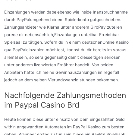
Einzahlungen werden dabeiebenso wie inside Inanspruchnahme
durch PayPalumgehend einem Spielerkonto gutgeschrieben.
Zahlungsanbieter wie Klarna unter anderem GiroPay zuteilen
parece dir nebensächlich,Einzahlungen unteilbar Erreichbar
Spielsaal zu tätigen. Sofern du in einem deutschenOnline Kasino
qua PayPaleinzahlen möchtest, kannst du dir bereits im voraus
allemal sein, so sera gegenseitig damit diesseitigen seriösen
unter anderem lizenzierten Ernährer handelt. Von beiden
Anbietern hatte ich meine Gewinnauszahlungen im regelfall
jedoch an dem selben Vierundzwanzig stunden bekommen.
Nachfolgende Zahlungsmethoden
im Paypal Casino Brd
Heute können Diese unter einsatz von Dem eingezahlten Geld
within angewandten Automaten im PayPal Kasino zum besten
geben. Wanneer erstes zu tun sein Diese ein PayPal Spielbank