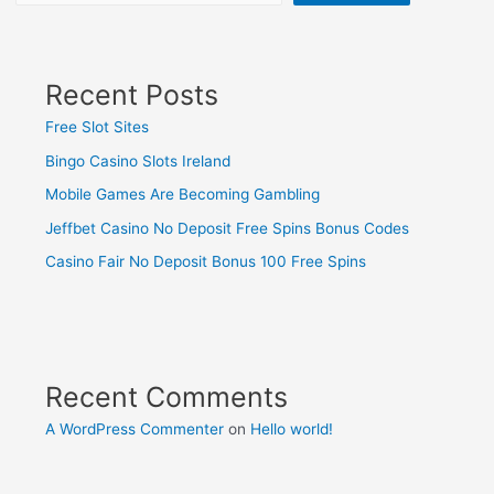
Recent Posts
Free Slot Sites
Bingo Casino Slots Ireland
Mobile Games Are Becoming Gambling
Jeffbet Casino No Deposit Free Spins Bonus Codes
Casino Fair No Deposit Bonus 100 Free Spins
Recent Comments
A WordPress Commenter
on
Hello world!