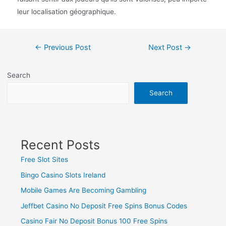
leur localisation géographique.
←
Previous Post
Next Post
→
Search
Search
Recent Posts
Free Slot Sites
Bingo Casino Slots Ireland
Mobile Games Are Becoming Gambling
Jeffbet Casino No Deposit Free Spins Bonus Codes
Casino Fair No Deposit Bonus 100 Free Spins