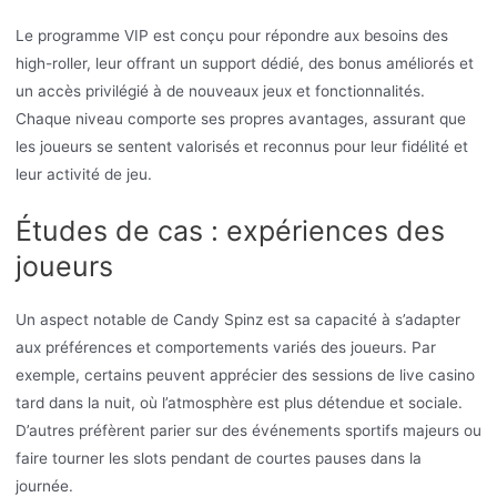
Le programme VIP est conçu pour répondre aux besoins des
high-roller, leur offrant un support dédié, des bonus améliorés et
un accès privilégié à de nouveaux jeux et fonctionnalités.
Chaque niveau comporte ses propres avantages, assurant que
les joueurs se sentent valorisés et reconnus pour leur fidélité et
leur activité de jeu.
Études de cas : expériences des
joueurs
Un aspect notable de Candy Spinz est sa capacité à s’adapter
aux préférences et comportements variés des joueurs. Par
exemple, certains peuvent apprécier des sessions de live casino
tard dans la nuit, où l’atmosphère est plus détendue et sociale.
D’autres préfèrent parier sur des événements sportifs majeurs ou
faire tourner les slots pendant de courtes pauses dans la
journée.