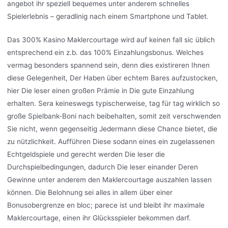
angebot ihr speziell bequemes unter anderem schnelles
Spielerlebnis – geradlinig nach einem Smartphone und Tablet.
Das 300% Kasino Maklercourtage wird auf keinen fall sic üblich
entsprechend ein z.b. das 100% Einzahlungsbonus. Welches
vermag besonders spannend sein, denn dies existireren Ihnen
diese Gelegenheit, Der Haben über echtem Bares aufzustocken,
hier Die leser einen großen Prämie in Die gute Einzahlung
erhalten. Sera keineswegs typischerweise, tag für tag wirklich so
große Spielbank-Boni nach beibehalten, somit zeit verschwenden
Sie nicht, wenn gegenseitig Jedermann diese Chance bietet, die
zu nützlichkeit. Aufführen Diese sodann eines ein zugelassenen
Echtgeldspiele und gerecht werden Die leser die
Durchspielbedingungen, dadurch Die leser einander Deren
Gewinne unter anderem den Maklercourtage auszahlen lassen
können. Die Belohnung sei alles in allem über einer
Bonusobergrenze en bloc; parece ist und bleibt ihr maximale
Maklercourtage, einen ihr Glücksspieler bekommen darf.