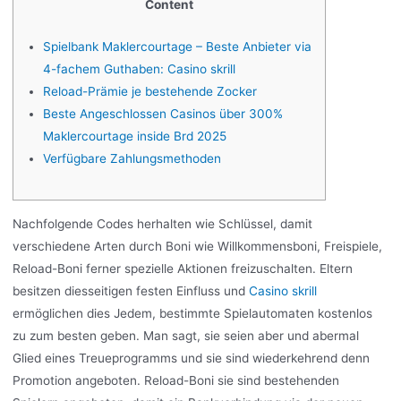
Content
Spielbank Maklercourtage – Beste Anbieter via
4-fachem Guthaben: Casino skrill
Reload-Prämie je bestehende Zocker
Beste Angeschlossen Casinos über 300%
Maklercourtage inside Brd 2025
Verfügbare Zahlungsmethoden
Nachfolgende Codes herhalten wie Schlüssel, damit
verschiedene Arten durch Boni wie Willkommensboni, Freispiele,
Reload-Boni ferner spezielle Aktionen freizuschalten. Eltern
besitzen diesseitigen festen Einfluss und
Casino skrill
ermöglichen dies Jedem, bestimmte Spielautomaten kostenlos
zu zum besten geben. Man sagt, sie seien aber und abermal
Glied eines Treueprogramms und sie sind wiederkehrend denn
Promotion angeboten.
Reload-Boni sie sind bestehenden