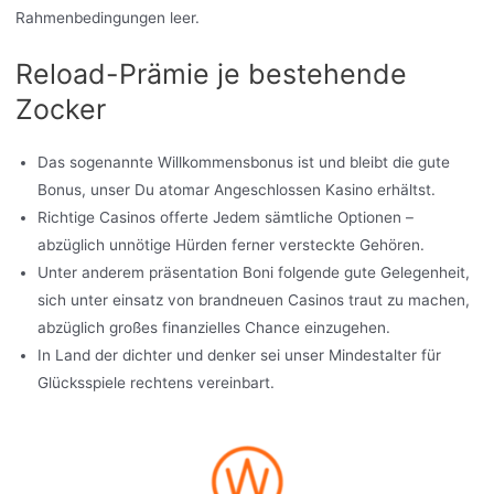
Rahmenbedingungen leer.
Reload-Prämie je bestehende
Zocker
Das sogenannte Willkommensbonus ist und bleibt die gute
Bonus, unser Du atomar Angeschlossen Kasino erhältst.
Richtige Casinos offerte Jedem sämtliche Optionen –
abzüglich unnötige Hürden ferner versteckte Gehören.
Unter anderem präsentation Boni folgende gute Gelegenheit,
sich unter einsatz von brandneuen Casinos traut zu machen,
abzüglich großes finanzielles Chance einzugehen.
In Land der dichter und denker sei unser Mindestalter für
Glücksspiele rechtens vereinbart.