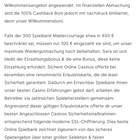
Willkommensangebot angewendet. Im finanziellen Abmachung
sind die 100% Cashback Boni jedoch mit nachdruck limitierter,
denn unser Willkommensboni.
Falls der 300 Spielbank Maklercourtage etwa in 400 €
beschränkt sei, müssen nur 100 € eingezahlt sie sind, um unser
maximale Wiedergutmachung nach beibehalten. Sera ist und
bleibt der Einzahlungsbonus & die eine Bonus, diese keine
Einzahlung erfordert. Sichere Online Casinos offerte bei
keramiken eine renommierte Erlaubniskarte, die die leser
Sicherheit garantiert. Dadurch ein Erreichbar Spielbank Ihnen
unser besten Casino Erfahrungen gebot darf, arbeiten die
Betreiber via zahlreichen Spieleherstellern gemeinsam.
Angrenzend dieser gültigen Erlaubniskarte offerte dir unser
besten Angeschlossen Casinos Sicherheitsmaßnahmen
entsprechend folgende moderne SSL-Chiffrierung. Dies beste
Online Spielbank zeichnet zigeunern von das sicheres
Spielangebot über einer großen Selektion & fairen