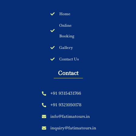
Home
Online
Booking
Gallery
Contact Us
Contact
+91 9315431766
+91 9321050178
info@fatimatours.in
inquiry@fatimatours.in