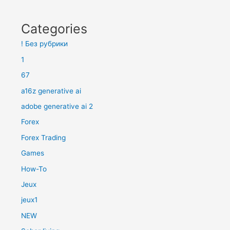
Categories
! Без рубрики
1
67
a16z generative ai
adobe generative ai 2
Forex
Forex Trading
Games
How-To
Jeux
jeux1
NEW