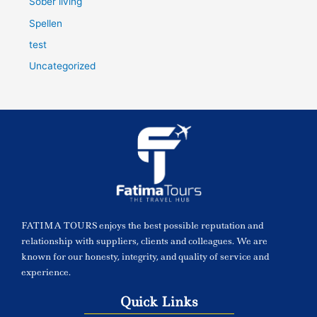
Sober living
Spellen
test
Uncategorized
FATIMA TOURS enjoys the best possible reputation and
relationship with suppliers, clients and colleagues. We are
known for our honesty, integrity, and quality of service and
experience.
Quick Links