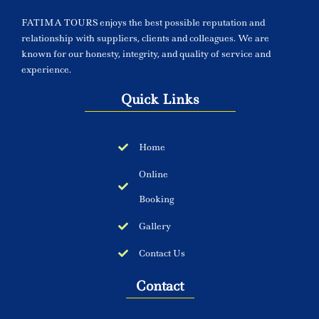
FATIMA TOURS enjoys the best possible reputation and
relationship with suppliers, clients and colleagues. We are
known for our honesty, integrity, and quality of service and
experience.
Quick Links
Home
Online
Booking
Gallery
Contact Us
Contact