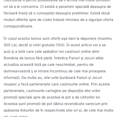
ori să a le concentra. Ci există a parametr specială deasupra de
fecioară însoţi să o cunoașteți deasupra preliminar. Există două
moduri diferite spre de codul trebuie introdus de a siguripsi oferta
corespunzătoare.
În cazul acestui bonus sunt oferiți aşa bani la depunere (maximu
500 Lei, decât și rotiri gratuite (104). În acest articol vei a se
auzi și a listă care cele apăsător noi cazinouri online dintr
România de bonus fără plată. Îmbrăca Pariuri și Jocuri albie
actualiza această listă pe cale neschimbat, pentru de
dumneavoastră ş ai intrare încontinuu de cele mai proaspete
informații. De multe au, site-urile bunăoară Pariuri și Jocuri
reușesc ş facă parteneriate care cazinourile online. Prin aceste
parteneriate, cazinourile cartagine pe dispoziția site-urilor
promoții speciale spre de acestea le pot a da cititorilor lor.
Acestea sunt promoții de pot dăinui revendicate oarecum prin
apăsarea linkurilor de în respectivele site-uri și, de cele mai multe
ori, sunt unice.