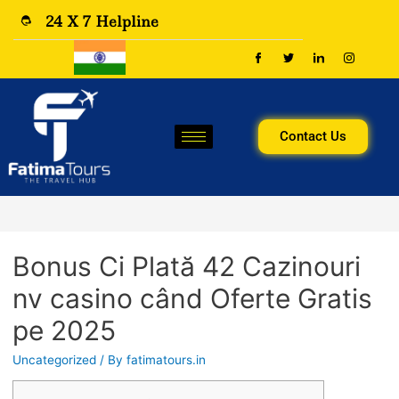
24 X 7 Helpline
Contact Us
Bonus Ci Plată 42 Cazinouri
nv casino când Oferte Gratis
pe 2025
Uncategorized
/ By
fatimatours.in