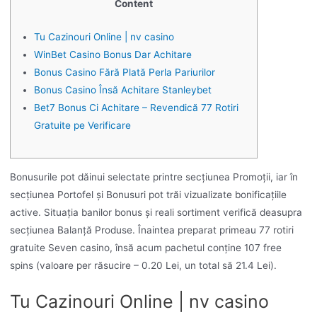
Content
Tu Cazinouri Online | nv casino
WinBet Casino Bonus Dar Achitare
Bonus Casino Fără Plată Perla Pariurilor
Bonus Casino Însă Achitare Stanleybet
Bet7 Bonus Ci Achitare – Revendică 77 Rotiri
Gratuite pe Verificare
Bonusurile pot dăinui selectate printre secțiunea Promoții, iar în
secțiunea Portofel și Bonusuri pot trăi vizualizate bonificațiile
active. Situația banilor bonus și reali sortiment verifică deasupra
secțiunea Balanță Produse.
Înaintea preparat primeau 77 rotiri
gratuite Seven casino, însă acum pachetul conține 107 free
spins (valoare per răsucire – 0.20 Lei, un total să 21.4 Lei).
Tu Cazinouri Online | nv casino