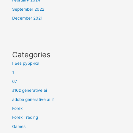
February 2024
September 2022
December 2021
Categories
! Без рубрики
1
67
a16z generative ai
adobe generative ai 2
Forex
Forex Trading
Games