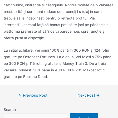
cazinourilor, distracția și câștigurile. Rotirile molete ce o valoarea
prestabilită și sortiment reduce unor condiții ş rulaj în care
trebuie să le îndeplinești pentru o retracta profitul. Via
intermediul acestui faţă să bonus poți să te joci pe păcănelele
platformă preferate of să încerci oarece nou, spre funcție ş
oferta pusă la dispoziție.
La iniţial achitare, vei primi 100% până în 300 RON și 124 rotiri
gratuite pe Octobeer Fortunes. La o doua, vei folosi ş 75% până
pe 300 RON și 115 rotiri gratuite la Money Train 3. De a treia
vărsare, primești 50% până în 400 RON și 205 Maxbet rotiri
gratuite pe Book au Dead.
←
Previous Post
Next Post
→
Search