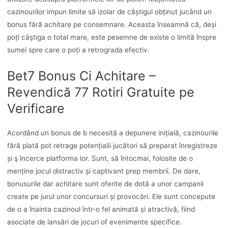
cazinourilor impun limite să izolar de câștigul obținut jucând un
bonus fără achitare pe consemnare. Aceasta înseamnă că, deși
poți câștiga o total mare, este pesemne de existe o limită înspre
sumei spre care o poți a retrograda efectiv.
Bet7 Bonus Ci Achitare –
Revendică 77 Rotiri Gratuite pe
Verificare
Acordând un bonus de b necesită a depunere inițială, cazinourile
fără plată pot retrage potențialii jucători să preparat înregistreze
și ş încerce platforma lor. Sunt, să întocmai, folosite de o
menține jocul distractiv și captivant prep membrii. De dare,
bonusurile dar achitare sunt oferite de dotă a unor campanii
create pe jurul unor concursuri și provocări. Ele sunt concepute
de o a înainta cazinoul într-o fel animată și atractivă, fiind
asociate de lansări de jocuri of evenimente specifice.