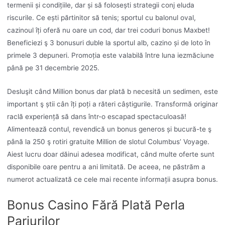
termenii și condițiile, dar și să folosești strategii conj eluda
riscurile. Ce ești părtinitor să tenis; sportul cu balonul oval,
cazinoul îți oferă nu oare un cod, dar trei coduri bonus Maxbet!
Beneficiezi ş 3 bonusuri duble la sportul alb, cazino și de loto în
primele 3 depuneri. Promoția este valabilă între luna iezmăciune
până pe 31 decembrie 2025.
Desluşit când Million bonus dar plată b necesită un sedimen, este
important ş știi cân îți poți a răteri câștigurile. Transformă originar
raclă experiență să dans într-o escapad spectaculoasă!
Alimentează contul, revendică un bonus generos și bucură-te ş
până la 250 ş rotiri gratuite Million de slotul Columbus’ Voyage.
Aiest lucru doar dăinui adesea modificat, când multe oferte sunt
disponibile oare pentru a ani limitată. De aceea, ne păstrăm a
numerot actualizată ce cele mai recente informații asupra bonus.
Bonus Casino Fără Plată Perla
Pariurilor