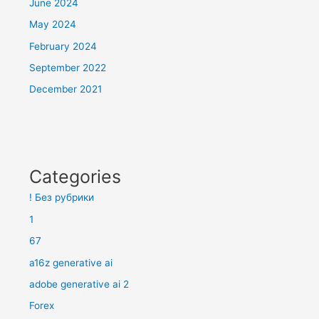
June 2024
May 2024
February 2024
September 2022
December 2021
Categories
! Без рубрики
1
67
a16z generative ai
adobe generative ai 2
Forex