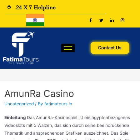
24 X 7 Helpline
Contact Us
AmunRa Casino
Uncategorized
/ By
fatimatours.in
Einleitung
Das AmunRa-Kasinospiel ist ein ägyptenbezogenes
Videoslots mit 5 Walzen, das sich durch seine beeindruckende
Thematik und ansprechenden Grafiken auszeichnet. Das Spiel