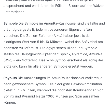
ansprechend und wird durch die Fülle an Bildern auf den Walzen
unterstrichen.
Symbole
Die Symbole im AmunRa-Kasinospiel sind vielfältig und
prächtig dargestellt, jede mit besonderen Eigenschaften
versehen. Die Zahlen-Zeichen (A – J) haben jeweils den
niedrigsten Wert von 5 bis 10 Münzen, wobei das A-Symbol am
höchsten zu liefern ist. Die ägyptischen Bilder und Symbole
stellen die Hauptgewinn-Opfer dar: Sphinx, Pyramide, AmunRa
(Wild) – ein Götterbild. Das Wild-Symbol erscheint als König des
Slots und kann für alle anderen Symbole ersetzt werden.
Payouts
Die Auszahlungen im AmunRa-Kasinospiel variieren je
nach gewonnenem Symbol. Die niedrigste Gewinnkombination
bietet nur 5 Münzen, während die höchsten Kombinationen von
Sphinx und Pyramid bis zu 1’000 Münzen pro Spin auszahlen
können.