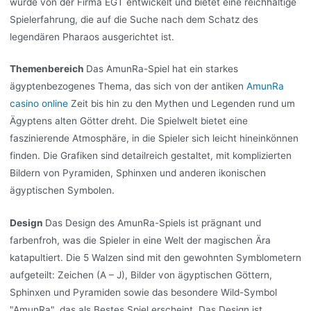
wurde von der Firma EGT entwickelt und bietet eine reichhaltige
Spielerfahrung, die auf die Suche nach dem Schatz des
legendären Pharaos ausgerichtet ist.
Themenbereich
Das AmunRa-Spiel hat ein starkes
ägyptenbezogenes Thema, das sich von der antiken
AmunRa
casino online
Zeit bis hin zu den Mythen und Legenden rund um
Ägyptens alten Götter dreht. Die Spielwelt bietet eine
faszinierende Atmosphäre, in die Spieler sich leicht hineinkönnen
finden. Die Grafiken sind detailreich gestaltet, mit komplizierten
Bildern von Pyramiden, Sphinxen und anderen ikonischen
ägyptischen Symbolen.
Design
Das Design des AmunRa-Spiels ist prägnant und
farbenfroh, was die Spieler in eine Welt der magischen Ära
katapultiert. Die 5 Walzen sind mit den gewohnten Symblometern
aufgeteilt: Zeichen (A – J), Bilder von ägyptischen Göttern,
Sphinxen und Pyramiden sowie das besondere Wild-Symbol
"AmunRa", das als Bestes Spiel erscheint. Das Design ist