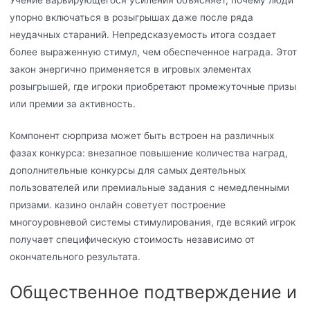
упорно включаться в розыгрышах даже после ряда
неудачных стараний. Непредсказуемость итога создает
более выраженную стимул, чем обеспеченное награда. Этот
закон энергично применяется в игровых элементах
розыгрышей, где игроки приобретают промежуточные призы
или премии за активность.
Компонент сюрприза может быть встроен на различных
фазах конкурса: внезапное повышение количества наград,
дополнительные конкурсы для самых деятельных
пользователей или премиальные задания с немедленными
призами. казино онлайн советует построение
многоуровневой системы стимулирования, где всякий игрок
получает специфическую стоимость независимо от
окончательного результата.
Общественное подтверждение и