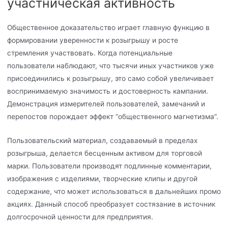
участническая активность
Общественное доказательство играет главную функцию в
формировании уверенности к розыгрышу и росте
стремления участвовать. Когда потенциальные
пользователи наблюдают, что тысячи иных участников уже
присоединились к розыгрышу, это само собой увеличивает
воспринимаемую значимость и достоверность кампании.
Демонстрация измерителей пользователей, замечаний и
перепостов порождает эффект “общественного магнетизма”.
Пользовательский материал, создаваемый в пределах
розыгрыша, делается бесценным активом для торговой
марки. Пользователи производят подлинные комментарии,
изображения с изделиями, творческие клипы и другой
содержание, что может использоваться в дальнейших промо
акциях. Данный способ преобразует состязание в источник
долгосрочной ценности для предприятия.