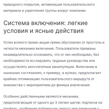
природного покрытия, активизации пользовательского
материала и укрепления группы вокруг компании.
Система включения: легкие
условия и ясные действия
Успех всякого промо-акции прямо обусловлен от простоты и
четкости механики включения. Пользователи призваны
незамедлительно осознавать, что от них необходимо, без
необходимости исследовать трудные руководства или
осуществлять многоэтапные манипуляции. Включение в
нынешних состязаниях, к примеру, в вулкан, предполагает
крайнее оптимизацию пользовательского маршрута от
знакомства с мероприятием до финиша вовлечения.
Особенно действенными являются механики,
предполагающие от одного до 3 легких шагов: подписка на
профиль, одобрение публикации, репост или замечание с