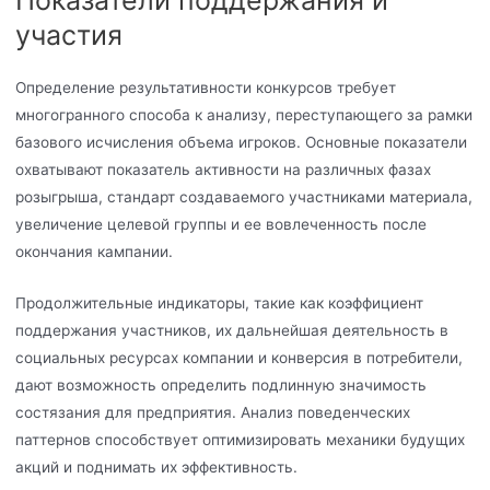
Показатели поддержания и
участия
Определение результативности конкурсов требует
многогранного способа к анализу, переступающего за рамки
базового исчисления объема игроков. Основные показатели
охватывают показатель активности на различных фазах
розыгрыша, стандарт создаваемого участниками материала,
увеличение целевой группы и ее вовлеченность после
окончания кампании.
Продолжительные индикаторы, такие как коэффициент
поддержания участников, их дальнейшая деятельность в
социальных ресурсах компании и конверсия в потребители,
дают возможность определить подлинную значимость
состязания для предприятия. Анализ поведенческих
паттернов способствует оптимизировать механики будущих
акций и поднимать их эффективность.