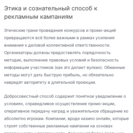
Этика и сознательный способ к
рекламным кампаниям
Этические грани проведения конкурсов и промо-акций
превращаются всё более важными в рамках усиления
внимания к деловой коллективной ответственности.
Организаторы должны предоставлять порядочность
методик, выполнение правовых условий и безопасность
информации участников (как это делает вулкан). Обманные
методы могут дать быструю прибыль, но обязательно
навредят авторитету в длительной проекции.
Добросовестный способ содержит понятное уведомление о
условиях, справедливое осуществление промо-акции,
оперативное передачу наград и уважительное обращение ко
абсолютно игрокам. Компании, вроде казино онлайн, которые
строят собственные рекламные кампании на основах