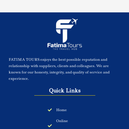
FATIMA TOURS enjoys the best possible reputation and
relationship with suppliers, clients and colleagues. We are
known for our honesty, integrity, and quality of service and
experience.
Quick Links
Home
Online