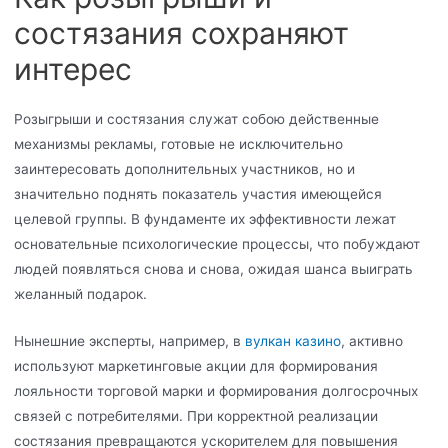
состязания сохраняют
интерес
Розыгрыши и состязания служат собою действенные
механизмы рекламы, готовые не исключительно
заинтересовать дополнительных участников, но и
значительно поднять показатель участия имеющейся
целевой группы. В фундаменте их эффективности лежат
основательные психологические процессы, что побуждают
людей появляться снова и снова, ожидая шанса выиграть
желанный подарок.
Нынешние эксперты, например, в
вулкан казино
, активно
используют маркетинговые акции для формирования
лояльности торговой марки и формирования долгосрочных
связей с потребителями. При корректной реализации
состязания превращаются ускорителем для повышения