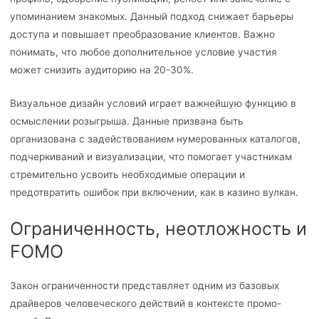
упоминанием знакомых. Данный подход снижает барьеры
доступа и повышает преобразование клиентов. Важно
понимать, что любое дополнительное условие участия
может снизить аудиторию на 20-30%.
Визуальное дизайн условий играет важнейшую функцию в
осмыслении розыгрыша. Данные призвана быть
организована с задействованием нумерованных каталогов,
подчеркиваний и визуализации, что помогает участникам
стремительно усвоить необходимые операции и
предотвратить ошибок при включении, как в казино вулкан.
Ограниченность, неотложность и
FOMO
Закон ограниченности представляет одним из базовых
драйверов человеческого действий в контексте промо-