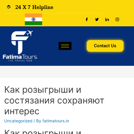
24 X 7 Helpline
Contact Us
Как розыгрыши и
состязания сохраняют
интерес
Uncategorized
/ By
fatimatours.in
Как розыгрыши и