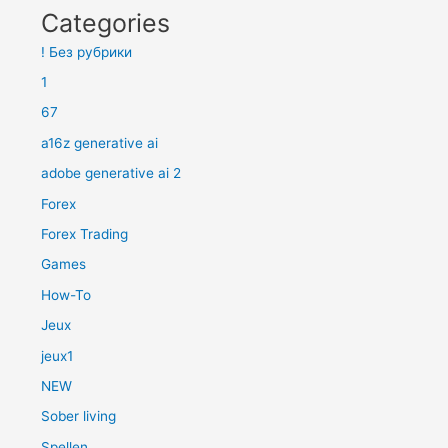
Categories
! Без рубрики
1
67
a16z generative ai
adobe generative ai 2
Forex
Forex Trading
Games
How-To
Jeux
jeux1
NEW
Sober living
Spellen