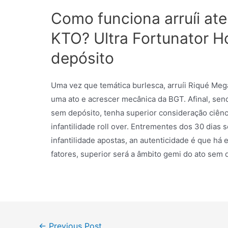
Como funciona arruíi at
KTO? Ultra Fortunator H
depósito
Uma vez que temática burlesca, arruíi Riqué Meg
uma ato e acrescer mecânica da BGT. Afinal, se
sem depósito, tenha superior consideração ciênci
infantilidade roll over. Entrementes dos 30 dia
infantilidade apostas, an autenticidade é que há
fatores, superior será a âmbito gemi do ato sem 
←
Previous Post