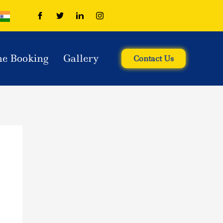
ne Booking
Gallery
Contact Us