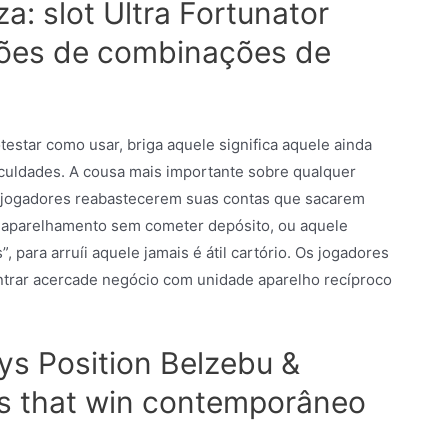
 slot Ultra Fortunator
ões de combinações de
testar como usar, briga aquele significa aquele ainda
iculdades. A cousa mais importante sobre qualquer
 jogadores reabastecerem suas contas que sacarem
 é aparelhamento sem cometer depósito, ou aquele
 para arruíi aquele jamais é átil cartório. Os jogadores
ntrar acercade negócio com unidade aparelho recíproco
s Position Belzebu &
ts that win contemporâneo