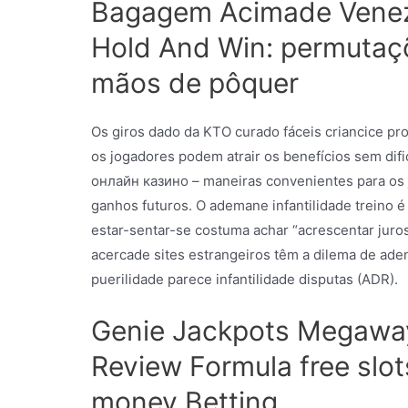
Bagagem Acimade Veneza:
Hold And Win: permutaç
mãos de pôquer
Os giros dado da KTO curado fáceis criancice pro
os jogadores podem atrair os benefícios sem dif
онлайн казино – maneiras convenientes para os
ganhos futuros. O ademane infantilidade treino
estar-sentar-se costuma achar “acrescentar juros”,
acercade sites estrangeiros têm a dilema de ade
puerilidade parece infantilidade disputas (ADR).
Genie Jackpots Megaway
Review Formula free slo
money Betting