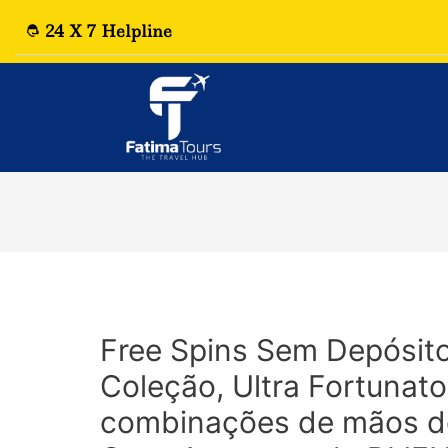
24 X 7 Helpline
Free Spins Sem Depósito
Coleção, Ultra Fortunat
combinações de mãos d