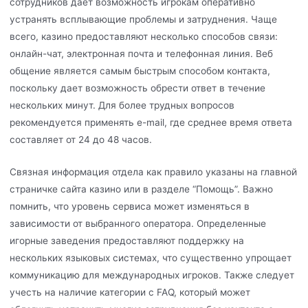
сотрудников дает возможность игрокам оперативно
устранять всплывающие проблемы и затруднения. Чаще
всего, казино предоставляют несколько способов связи:
онлайн-чат, электронная почта и телефонная линия. Веб
общение является самым быстрым способом контакта,
поскольку дает возможность обрести ответ в течение
нескольких минут. Для более трудных вопросов
рекомендуется применять e-mail, где среднее время ответа
составляет от 24 до 48 часов.
Связная информация отдела как правило указаны на главной
страничке сайта казино или в разделе “Помощь”. Важно
помнить, что уровень сервиса может изменяться в
зависимости от выбранного оператора. Определенные
игорные заведения предоставляют поддержку на
нескольких языковых системах, что существенно упрощает
коммуникацию для международных игроков. Также следует
учесть на наличие категории с FAQ, который может