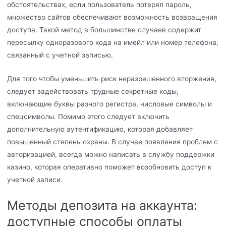
обстоятельствах, если пользователь потерял пароль,
множество сайтов обеспечивают возможность возвращения
доступа. Такой метод в большинстве случаев содержит
пересылку одноразового кода на имейл или номер телефона,
связанный с учетной записью.
Для того чтобы уменьшить риск неразрешенного вторжения,
следует задействовать трудные секретные коды,
включающие буквы разного регистра, числовые символы и
спецсимволы. Помимо этого следует включить
дополнительную аутентификацию, которая добавляет
повышенный степень охраны. В случае появления проблем с
авторизацией, всегда можно написать в службу поддержки
казино, которая оперативно поможет возобновить доступ к
учетной записи.
Методы депозита на аккаунта:
доступные способы оплаты