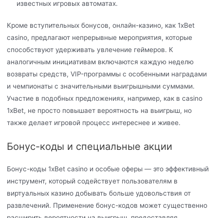
известных игровых автоматах.
Кроме вступительных бонусов, онлайн-казино, как 1xBet
casino, предлагают непрерывные мероприятия, которые
способствуют удерживать увлечение геймеров. К
аналогичным инициативам включаются каждую неделю
возвраты средств, VIP-программы с особенными наградами
и чемпионаты с значительными выигрышными суммами.
Участие в подобных предложениях, например, как в casino
1xBet, не просто повышает вероятность на выигрыш, но
также делает игровой процесс интереснее и живее.
Бонус-коды и специальные акции
Бонус-коды 1xBet casino и особые оферы — это эффективный
инструмент, который содействует пользователям в
виртуальных казино добывать больше удовольствия от
развлечений. Применение бонус-кодов может существенно
расширить вероятности на выигрыш, предоставляя