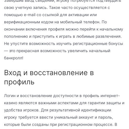
Завершив ввод сведений, игроку потребуется подтвердить
свою учетную запись. Такое часто осуществляется с
помощью e-mail со ссылкой для активации или
верификационным кодом на мобильный телефон. По
окончании включения профиля можно перейти к начальному
пополнению и приступить к играть в любимые развлечения.
Не упустите возможность изучить регистрационные бонусы
— это прекрасная возможность увеличить начальный
банкролл!
Вход и восстановление в
профиль
Логин и восстановление доступности в профиль интернет-
казино являются важными аспектами для гарантии защиты и
удобства игроков. Для результативной идентификации
игроку требуется ввести уникальный аккаунт и пароль,
которые были созданы при регистрационном процессе. В