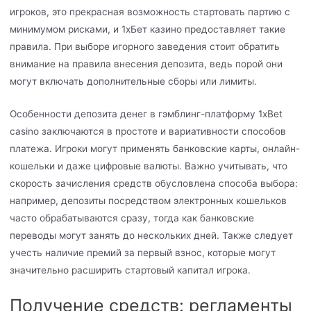
игроков, это прекрасная возможность стартовать партию с
минимумом рисками, и 1xБет казино предоставляет такие
правила. При выборе игорного заведения стоит обратить
внимание на правила внесения депозита, ведь порой они
могут включать дополнительные сборы или лимиты.
Особенности депозита денег в гэмблинг-платформу 1xBet
casino заключаются в простоте и вариативности способов
платежа. Игроки могут применять банковские карты, онлайн-
кошельки и даже цифровые валюты. Важно учитывать, что
скорость зачисления средств обусловлена способа выбора:
например, депозиты посредством электронных кошельков
часто обрабатываются сразу, тогда как банковские
переводы могут занять до нескольких дней. Также следует
учесть наличие премий за первый взнос, которые могут
значительно расширить стартовый капитал игрока.
Получение средств: регламенты