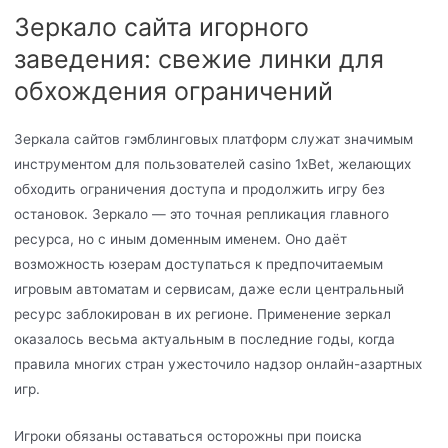
Зеркало сайта игорного
заведения: свежие линки для
обхождения ограничений
Зеркала сайтов гэмблинговых платформ служат значимым
инструментом для пользователей casino 1xBet, желающих
обходить ограничения доступа и продолжить игру без
остановок. Зеркало — это точная репликация главного
ресурса, но с иным доменным именем. Оно даёт
возможность юзерам доступаться к предпочитаемым
игровым автоматам и сервисам, даже если центральный
ресурс заблокирован в их регионе. Применение зеркал
оказалось весьма актуальным в последние годы, когда
правила многих стран ужесточило надзор онлайн-азартных
игр.
Игроки обязаны оставаться осторожны при поиска