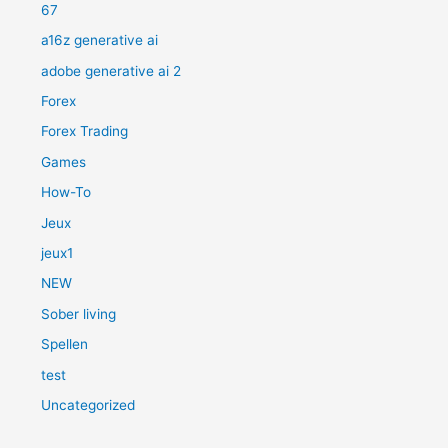
67
a16z generative ai
adobe generative ai 2
Forex
Forex Trading
Games
How-To
Jeux
jeux1
NEW
Sober living
Spellen
test
Uncategorized