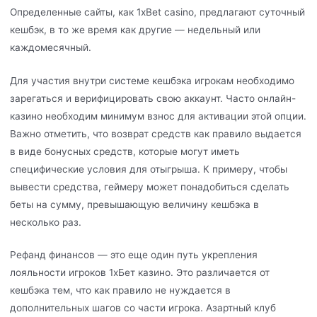
Определенные сайты, как 1xBet casino, предлагают суточный
кешбэк, в то же время как другие — недельный или
каждомесячный.
Для участия внутри системе кешбэка игрокам необходимо
зарегаться и верифицировать свою аккаунт. Часто онлайн-
казино необходим минимум взнос для активации этой опции.
Важно отметить, что возврат средств как правило выдается
в виде бонусных средств, которые могут иметь
специфические условия для отыгрыша. К примеру, чтобы
вывести средства, геймеру может понадобиться сделать
беты на сумму, превышающую величину кешбэка в
несколько раз.
Рефанд финансов — это еще один путь укрепления
лояльности игроков 1xБет казино. Это различается от
кешбэка тем, что как правило не нуждается в
дополнительных шагов со части игрока. Азартный клуб