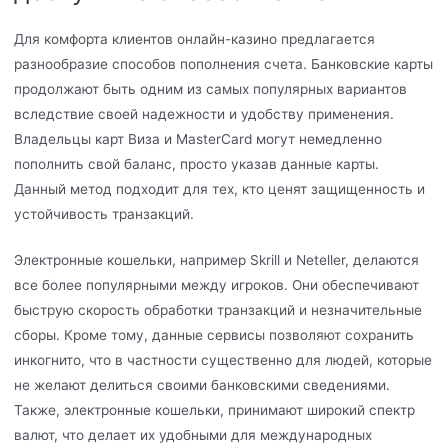
Для комфорта клиентов онлайн-казино предлагается
разнообразие способов пополнения счета. Банковские карты
продолжают быть одним из самых популярных вариантов
вследствие своей надежности и удобству применения.
Владельцы карт Виза и MasterCard могут немедленно
пополнить свой баланс, просто указав данные карты.
Данный метод подходит для тех, кто ценят защищенность и
устойчивость транзакций.
Электронные кошельки, например Skrill и Neteller, делаются
все более популярными между игроков. Они обеспечивают
быструю скорость обработки транзакций и незначительные
сборы. Кроме тому, данные сервисы позволяют сохранить
инкогнито, что в частности существенно для людей, которые
не желают делиться своими банковскими сведениями.
Также, электронные кошельки, принимают широкий спектр
валют, что делает их удобными для международных